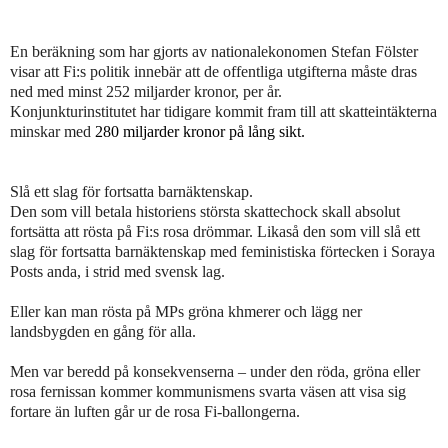
En beräkning som har gjorts av nationalekonomen Stefan Fölster
visar att Fi:s politik innebär att de offentliga utgifterna måste dras
ned med minst 252 miljarder kronor, per år.
Konjunkturinstitutet har tidigare kommit fram till att skatteintäkterna
minskar med
280 miljarder kronor på lång sikt.
Slå ett slag för fortsatta barnäktenskap.
Den som vill betala historiens största skattechock skall absolut
fortsätta att rösta på Fi:s rosa drömmar. Likaså den som vill slå ett
slag för fortsatta barnäktenskap med feministiska förtecken i Soraya
Posts anda, i strid med svensk lag.
Eller kan man rösta på MPs gröna khmerer och lägg ner
landsbygden en gång för alla.
Men var beredd på konsekvenserna – under den röda, gröna eller
rosa fernissan kommer kommunismens svarta väsen att visa sig
fortare än luften går ur de rosa Fi-ballongerna.