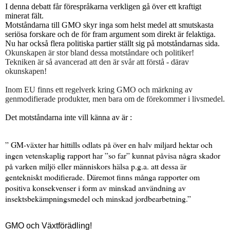
I denna debatt får förespråkarna verkligen gå över ett kraftigt
minerat fält.
Motståndarna till GMO skyr inga som helst medel att smutskasta
seriösa forskare och de för fram argument som direkt är felaktiga.
Nu har också flera politiska partier ställt sig på motståndarnas sida.
Okunskapen är stor bland dessa motståndare och politiker!
Tekniken är så avancerad att den är svår att förstå - därav
okunskapen!
Inom EU finns ett regelverk kring GMO och märkning av
genmodifierade produkter, men bara om de förekommer i livsmedel.
Det motståndarna inte vill känna av är :
” GM-växter har hittills odlats på över en halv miljard hektar och
ingen vetenskaplig rapport har ”so far” kunnat påvisa några skador
på varken miljö eller människors hälsa p.g.a. att dessa är
gentekniskt modifierade. Däremot finns många rapporter om
positiva konsekvenser i form av minskad användning av
insektsbekämpningsmedel och minskad jordbearbetning.”
GMO och Växtförädling!