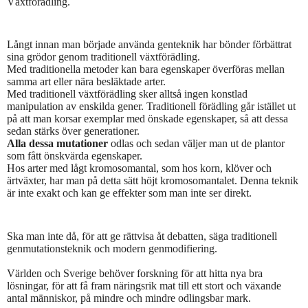
Växtförädling.
Långt innan man började använda genteknik har bönder förbättrat
sina grödor genom traditionell växtförädling.
Med traditionella metoder kan bara egenskaper överföras mellan
samma art eller nära besläktade arter.
Med traditionell växtförädling sker alltså ingen konstlad
manipulation av enskilda gener. Traditionell förädling går istället ut
på att man korsar exemplar med önskade egenskaper, så att dessa
sedan stärks över generationer.
Alla dessa mutationer
odlas och sedan väljer man ut de plantor
som fått önskvärda egenskaper.
Hos arter med lågt kromosomantal, som hos korn, klöver och
ärtväxter, har man på detta sätt höjt kromosomantalet. Denna teknik
är inte exakt och kan ge effekter som man inte ser direkt
.
Ska man inte då, för att ge rättvisa åt debatten, säga traditionell
genmutationsteknik och modern genmodifiering.
Världen och Sverige behöver forskning för att hitta nya bra
lösningar, för att få fram näringsrik mat till ett stort och växande
antal människor, på mindre och mindre odlingsbar mark.