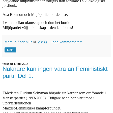
betydande miljövinster har förtigits från forskare i s.k. ekologiskt
jordbruk.
Åsa Romson och Miljöpartiet borde inse:
I
valet mellan okunskap och dumhet borde
Miljöpartiet välja okunskap – den kan botas!
Marcus Zadenius
kl.
23:33
Inga kommentarer:
Dela
torsdag 17 juli 2014
Naknare kan ingen vara än Feministiskt
parti! Del 1.
Fi-ledaren Gudrun Schyman började sin karriär som ordförande i
Vänsterpartiet (1993-2003). Tidigare hade hon varit med i
utbrytarfraktionen
Marxist-Leninistiska kampförbundet.