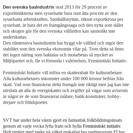
stod 2013 för 29 procent av
Den svenska basindustrin
exportintäkterna men sysselsatte bara runt åtta procent av den
sysselsatta arbetskraften. Samhällsnyttan, räknat exportkrona per
sysselsatt, är bara det en framgångssaga och den nytta som stålet
och skogen gör för den svenska välfärden kan sannolikt inte
underskattas.
Den elintensiva basindustrin har byggt vår välfärd och utgör den
stabilitet som den svenska ekonomin vilar på. Trots detta så finns
det ingen näring som baktalas och motarbetas så mycket av
Miljöpartiet och, får vi förmoda i valrörelsen, Feministiskt Initiativ.
Feministiskt Initiativ vill införa en skatterabatt för kulturarbetare.
Alla kulturarbetares inkomster under 100 000 kronor befrias från
skatt. Vad som finansierar detta framgår inte riktigt men jag kan inte
utesluta att alla de energiskatter och avgifter på vägar som aviserats
är något av de som finansierar målare, batik-konstnärer, hobby-
drejare och fritidspoeter.
SVT har under hela våren gjort en fantastisk folkbildningsinsats
genom att varje vecka lyfta fram och hylla
Feministiskt initiativ
.
Helt rimligt med tanke på vilket makalöst bra partiprogram FI har.