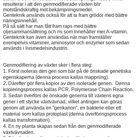
resulterar i att den genmodifierade växten blir
motståndskraftig mot bekämpningsmedel.
Genteknik används också för att ta fram grödor med bättre
näringsinnehåll.
På så sätt har man fått fram raps med bättre
oljesammansättning och ris som innehåller mer A-vitamin.
Genteknik kan även användas när man framställer
exempelvis vitaminer, aminosyror och enzymer som sedan
används i livsmedelsindustrin.
Genmodifiering av växter sker i flera steg:
1. Först isoleras den gen som bär på de önskade genetiska
egenskaperna (denna process kallas mappning).
2. Därefter gör flera kopior av den isolerade genen.
Denna
kopieringsprocess kallas PCR, Polymerase Chain Reaction.
3. Sedan överförs de önskade generna till växtens egna
gener i ett stycke växtvävnad, vilket antingen kan göras
genom att använda en ”genkanon”, en bakterie eller ett
material som kallas protoplast (denna överföringsprocess
kallas transformation).
4. En ny planta skapas sedan från den genmodifierade
växtvävnaden.