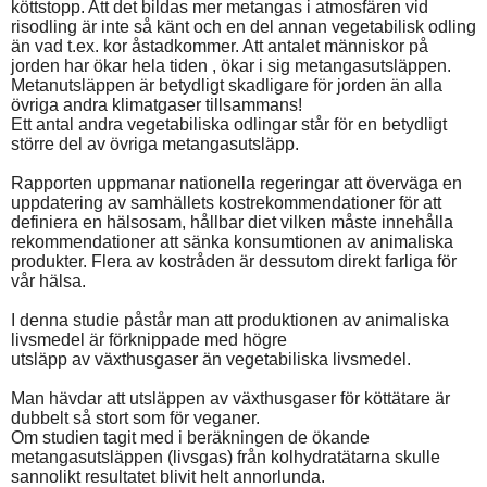
köttstopp. Att det bildas mer metangas i atmosfären vid
risodling är inte så känt och en del annan vegetabilisk odling
än vad t.ex. kor åstadkommer. Att antalet människor på
jorden har ökar hela tiden , ökar i sig metangasutsläppen.
Metanutsläppen är betydligt skadligare för jorden än alla
övriga andra klimatgaser tillsammans!
Ett antal andra vegetabiliska odlingar står för en betydligt
större del av övriga metangasutsläpp.
Rapporten uppmanar nationella regeringar att överväga en
uppdatering av samhällets kostrekommendationer för att
definiera en hälsosam, hållbar diet vilken måste innehålla
rekommendationer att sänka konsumtionen av animaliska
produkter. Flera av kostråden är dessutom direkt farliga för
vår hälsa.
I denna studie påstår man att produktionen av animaliska
livsmedel är förknippade med högre
utsläpp av växthusgaser än vegetabiliska livsmedel.
Man hävdar att utsläppen av växthusgaser för köttätare är
dubbelt så stort som för veganer.
Om studien tagit med i beräkningen de ökande
metangasutsläppen (livsgas) från kolhydratätarna skulle
sannolikt resultatet blivit helt annorlunda.