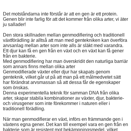
Det motståndarna inte förstår är att en gen är ett protein.
Genen blir inte farlig för att det kommer från olika arter, vi äter
ju sallader!
Den stora skillnaden mellan genmodifiering och traditionell
växtförädling är alltså att man med gentekniken kan överföra
arvsanlag mellan arter som inte alls är släkt med varandra.
Ett djur kan få en gen från en växt och en växt kan få gener
från en bakterie.
Med genmodifiering har man överskridit den naturliga barriär
som annars finns mellan olika arter
Genmodifierade växter eller djur har skapats genom
genteknik, vilket går ut på att man på ett målmedvetet sätt
har förändrat arvsmassan så att dessa får de egenskaper
som önskas.
Denna experimentella teknik för samman DNA från olika
arter, skapar stabila kombinationer av växter, djur, bakterie-
och virusgener som inte förekommer i naturen eller i
traditionell förädling.
När man genmodifierar en växt, införs en främmande gen i
växtens egna gener. Det kan till exempel vara en gen från en
bakterie som är resistent mot bekämpningsmedel, vilket