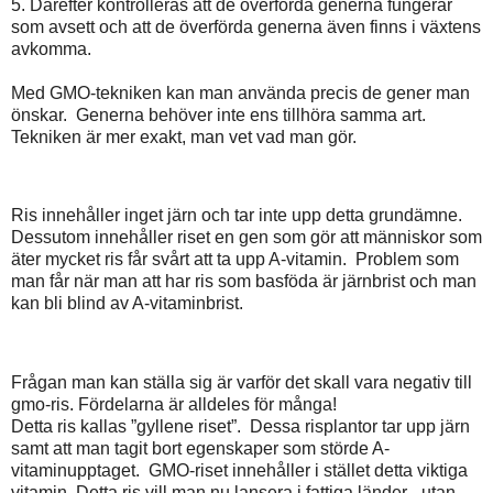
5. Därefter kontrolleras att de överförda generna fungerar
som avsett och att de överförda generna även finns i växtens
avkomma.
Med GMO-tekniken kan man använda precis de gener man
önskar.
Generna behöver inte ens tillhöra samma art.
Tekniken är mer exakt, man vet vad man gör.
Ris innehåller inget järn och tar inte upp detta grundämne.
Dessutom innehåller riset en gen som gör att människor som
äter mycket ris får svårt att ta upp A-vitamin.
Problem som
man får när man att har ris som basföda är järnbrist och man
kan bli blind av A-vitaminbrist.
Frågan man kan ställa sig är varför det skall vara negativ till
gmo-ris. Fördelarna är alldeles för många!
Detta ris kallas ”gyllene riset”.
Dessa risplantor tar upp järn
samt att man tagit bort egenskaper som störde A-
vitaminupptaget.
GMO-riset innehåller i stället detta viktiga
vitamin. Detta ris vill man nu lansera i fattiga länder - utan