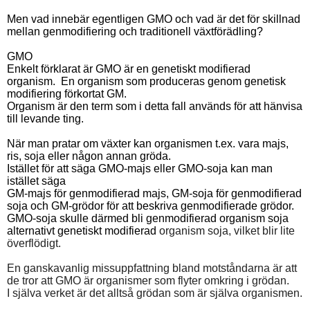
Men vad innebär egentligen GMO och vad är det för skillnad
mellan genmodifiering och traditionell växtförädling?
GMO
Enkelt förklarat är GMO är en genetiskt modifierad
organism.
En organism som produceras genom genetisk
modifiering förkortat GM.
Organism är den term som i detta fall används för att hänvisa
till levande ting.
När man pratar om växter kan organismen t.ex. vara majs,
ris, soja eller någon annan gröda.
Istället för att säga GMO-majs eller GMO-soja kan man
istället säga
GM-majs för genmodifierad majs, GM-soja för genmodifierad
soja och GM-grödor för att beskriva genmodifierade grödor.
GMO-soja skulle därmed bli genmodifierad organism soja
alternativt genetiskt modifierad
organism soja, vilket blir lite
överflödigt.
En ganskavanlig missuppfattning bland motståndarna är att
de tror att GMO är organismer som flyter omkring i grödan.
I själva verket är det alltså grödan som är själva organismen.