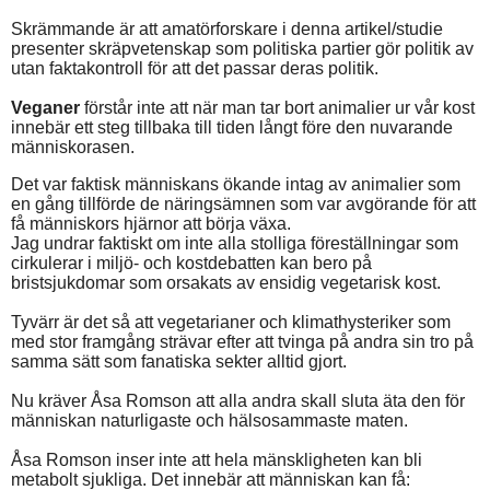
Skrämmande är att amatörforskare i denna artikel/studie
presenter skräpvetenskap som politiska partier gör politik av
utan faktakontroll för att det passar deras politik.
Veganer
förstår inte att när man tar bort animalier ur vår kost
innebär ett steg tillbaka till tiden långt före den nuvarande
människorasen.
Det var faktisk människans ökande intag av animalier som
en gång tillförde de näringsämnen som var avgörande för att
få människors hjärnor att börja växa.
Jag undrar faktiskt om inte alla stolliga föreställningar som
cirkulerar i miljö- och kostdebatten kan bero på
bristsjukdomar som orsakats av ensidig vegetarisk kost.
Tyvärr är det så att vegetarianer och klimathysteriker som
med stor framgång strävar efter att tvinga på andra sin tro på
samma sätt som fanatiska sekter alltid gjort.
Nu kräver Åsa Romson att alla andra skall sluta äta den för
människan naturligaste och hälsosammaste maten.
Åsa Romson inser inte att hela mänskligheten kan bli
metabolt sjukliga. Det innebär att människan kan få: