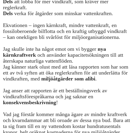
Dels
att lobba för mer vindkraft, som kräver mer
reglerkraft.
Dels
verka för åtgärder som minskar vattenkraften.
Ekvationen – ingen kärnkraft, mindre vattenkraft, en
fossiloberoende bilflotta och en kraftig utbyggd vindkraft
– kan onekligen bli svårlöst för miljöorganisationerna.
Jag skulle inte ha något emot om vi bygger
nya
kärnkraftverk
och använder kapacitetsökningen till att
återskapa naturliga vattenflöden.
Jag känner stark olust med att läsa rapporten som har som
ett av två syften att öka reglerkraften för att underlätta för
vindkraften, med
miljöåtgärder som alibi
.
Jag anser att rapporten är ett beställningsverk av
vindkraftsförespråkarna och jag saknar en
konsekvensbeskrivning
!
Vad jag förstår kommer många ägare av mindre kraftverk
och kvarndammar att bli oroade av dessa nya bud. Bara att
ta sig fram till en ny vattendom kostar hundratusentals
kronor, helt oräknat kostnaderna för nya miljöåtgärder.