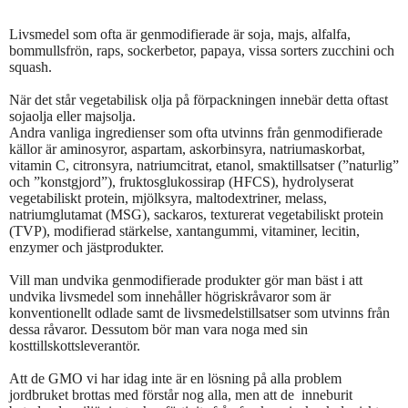
Livsmedel som ofta är genmodifierade är soja, majs, alfalfa,
bommullsfrön, raps, sockerbetor, papaya, vissa sorters zucchini och
squash.
När det står vegetabilisk olja på förpackningen innebär detta oftast
sojaolja eller majsolja.
Andra vanliga ingredienser som ofta utvinns från genmodifierade
källor är aminosyror, aspartam, askorbinsyra, natriumaskorbat,
vitamin C, citronsyra, natriumcitrat, etanol, smaktillsatser (”naturlig”
och ”konstgjord”), fruktosglukossirap (HFCS), hydrolyserat
vegetabiliskt protein, mjölksyra, maltodextriner, melass,
natriumglutamat (MSG), sackaros, texturerat vegetabiliskt protein
(TVP), modifierad stärkelse, xantangummi, vitaminer, lecitin,
enzymer och jästprodukter.
Vill man undvika genmodifierade produkter gör man bäst i att
undvika livsmedel som innehåller högriskråvaror som är
konventionellt odlade samt de livsmedelstillsatser som utvinns från
dessa råvaror. Dessutom bör man vara noga med sin
kosttillskottsleverantör.
Att de GMO vi har idag inte är en lösning på alla problem
jordbruket brottas med förstår nog alla, men att de
inneburit