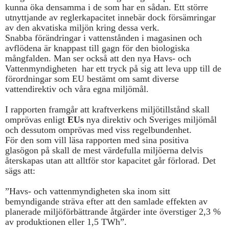
kunna öka densamma i de som har en sådan. Ett större
utnyttjande av reglerkapacitet innebär dock försämringar
av den akvatiska miljön kring dessa verk.
Snabba förändringar i vattenstånden i magasinen och
avflödena är knappast till gagn för den biologiska
mångfalden. Man ser också att den nya Havs- och
Vattenmyndigheten
har ett tryck på sig att leva upp till de
förordningar som EU bestämt om samt diverse
vattendirektiv och våra egna miljömål.
I rapporten framgår att kraftverkens miljötillstånd skall
omprövas enligt
EUs
nya direktiv och Sveriges miljömål
och dessutom omprövas med viss regelbundenhet.
För den som vill läsa rapporten med sina positiva
glasögon på skall de mest värdefulla miljöerna delvis
återskapas utan att alltför stor kapacitet går förlorad. Det
sägs att:
”Havs- och vattenmyndigheten ska inom sitt
bemyndigande sträva efter att den samlade effekten av
planerade miljöförbättrande åtgärder inte överstiger 2,3 %
av produktionen eller 1,5 TWh”.