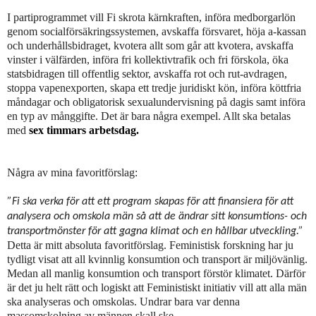
I partiprogrammet vill Fi skrota kärnkraften, införa medborgarlön
genom socialförsäkringssystemen, avskaffa försvaret, höja a-kassan
och underhållsbidraget, kvotera allt som går att kvotera, avskaffa
vinster i välfärden, införa fri kollektivtrafik och fri förskola, öka
statsbidragen till offentlig sektor, avskaffa rot och rut-avdragen,
stoppa vapenexporten, skapa ett tredje juridiskt kön, införa köttfria
måndagar och obligatorisk sexualundervisning på dagis samt införa
en typ av månggifte. Det är bara några exempel. Allt ska betalas
med
sex timmars arbetsdag.
Några av mina favoritförslag:
”Fi ska verka för att ett program skapas för att finansiera för att
analysera och omskola män så att de ändrar sitt konsumtions- och
transportmönster för att gagna klimat och en hållbar utveckling.”
Detta är mitt absoluta favoritförslag. Feministisk forskning har ju
tydligt visat att all kvinnlig konsumtion och transport är miljövänlig.
Medan all manlig konsumtion och transport förstör klimatet. Därför
är det ju helt rätt och logiskt att Feministiskt initiativ vill att alla män
ska analyseras och omskolas. Undrar bara var denna
massomskolning av männen skall ske.