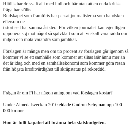
Hittills har de svalt allt med hull och hår utan att en enda kritisk
fråga har ställts.
Budskapet som framförts har passat journalisterna som handsken
eftersom de
i stort sett har samma åsikter.
För vilken journalist kan egentligen
opponera sig mot något så självklart som att vi skall vara rädda om
miljön och möta varandra som jämlikar.
Förslagen är många men om tio procent av förslagen går igenom så
kommer vi se ett samhälle som kommer att slitas isär ännu mer än
det är idag och med en samhällsekonomi som kommer göra resan
från högsta kreditvärdighet till skräpstatus på rekordtid.
Frågan är om Fi har någon aning om vad förslagen kostar?
Under Almedalsveckan 2010
eldade Gudrun Schyman upp 100
000 kronor
.
Hon är fullt kapabel att bränna hela statsbudgeten.