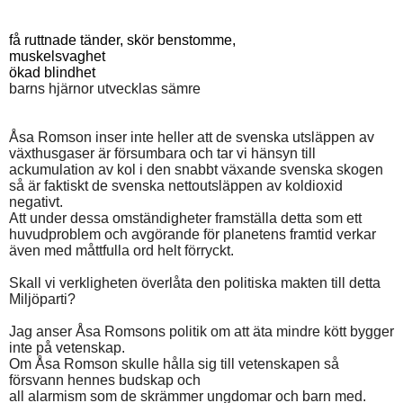
få ruttnade tänder, skör benstomme,
muskelsvaghet
ökad blindhet
barns hjärnor utvecklas sämre
Åsa Romson inser inte heller att de svenska utsläppen av
växthusgaser är försumbara och tar vi hänsyn till
ackumulation av kol i den snabbt växande svenska skogen
så är faktiskt de svenska nettoutsläppen av koldioxid
negativt.
Att under dessa omständigheter framställa detta som ett
huvudproblem och avgörande för planetens framtid verkar
även med måttfulla ord helt förryckt.
Skall vi verkligheten överlåta den politiska makten till detta
Miljöparti?
Jag anser Åsa Romsons politik om att äta mindre kött bygger
inte på vetenskap.
Om Åsa Romson skulle hålla sig till vetenskapen så
försvann hennes budskap och
all alarmism som de skrämmer ungdomar och barn med.