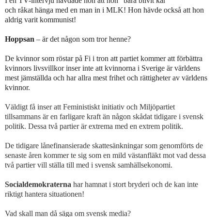
I en TV-intervju hävdade hon att hon ”bara blivit kär”
och råkat hänga med en man in i MLK! Hon hävde också att hon
aldrig varit kommunist!
Hoppsan
– är det någon som tror henne?
De kvinnor som röstar på Fi i tron att partiet kommer att förbättra
kvinnors livsvillkor inser inte att kvinnorna i Sverige är världens
mest jämställda och har allra mest frihet och rättigheter av världens
kvinnor.
Väldigt få inser att Feministiskt initiativ
och Miljöpartiet
tillsammans är en farligare kraft än någon skådat tidigare i svensk
politik. Dessa två partier är extrema med en extrem politik.
De tidigare lånefinansierade skattesänkningar som genomförts de
senaste åren kommer te sig som en mild västanfläkt mot vad dessa
två partier vill ställa till med i svensk samhällsekonomi.
Socialdemokraterna
har hamnat i stort bryderi och de kan inte
riktigt hantera situationen!
Vad skall man då säga om svensk media?